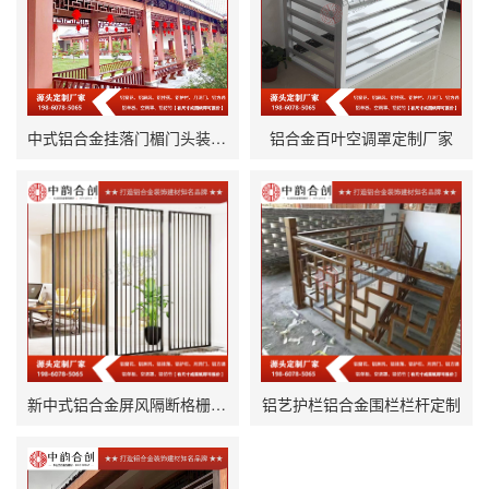
中式铝合金挂落门楣门头装饰挂落定制厂家
铝合金百叶空调罩定制厂家
新中式铝合金屏风隔断格栅定制
铝艺护栏铝合金围栏栏杆定制