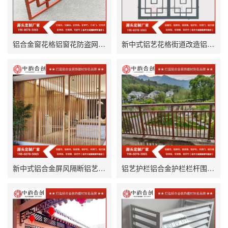
铝合金窗花格铝窗花防盗网加工定制
新中式铝艺花格街道改造铝窗花防盗网定制厂家
新中式铝合金屏风隔断铝艺格栅生产厂家
铝艺护栏铝合金护栏栏杆围栏定制