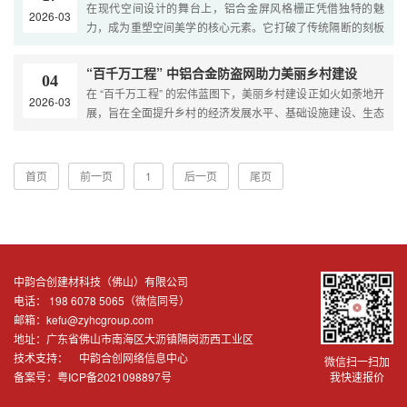
在现代空间设计的舞台上，铝合金屏风格栅正凭借独特的魅
2026-03
了一支文化素质高、专业技术能力强的员....
力，成为重塑空间美学的核心元素。它打破了传统隔断的刻板
印象，以轻盈之姿，在实用与艺术之间找到了精妙的平衡点。
铝合金屏风格栅的材质优势，是其立足市场的坚实根基。与木
“百千万工程” 中铝合金防盗网助力美丽乡村建设
04
质、石质屏风相比，铝合金材质轻盈却不失强度，搬运与安装
在 “百千万工程” 的宏伟蓝图下，美丽乡村建设正如火如荼地开
2026-03
过程更为便捷，能有效降低施工难度....
展，旨在全面提升乡村的经济发展水平、基础设施建设、生态
环境质量以及居民生活品质。其中，乡村建筑风貌的统一与优
化，以及安全保障体系的完善，是建设过程中的重要环节。铝
合金防盗网，作为一种兼具实用功能与美观特性的建筑材料，
首页
前一页
1
后一页
尾页
在这一背景下，逐渐成为美丽....
中韵合创建材科技（佛山）有限公司
电话： 198 6078 5065（微信同号）
邮箱：kefu@zyhcgroup.com
地址：广东省佛山市南海区大沥镇隔岗沥西工业区
技术支持：
中韵合创网络信息中心
微信扫一扫加
备案号：
粤ICP备2021098897号
我快速报价