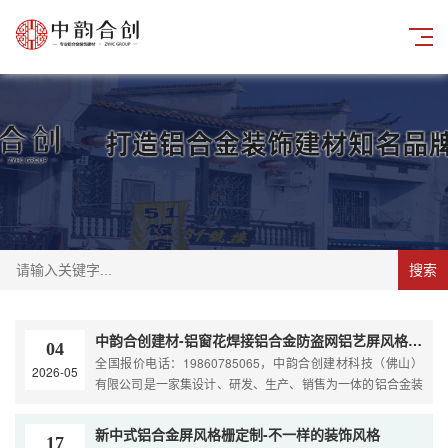
搜索
中韵合创建材-铝窗花焊接铝合金防盗网铝艺屏风格栅源头定制厂家
04
全国报价电话：19860785065，中韵合创建材科技（佛山）
2026-05
有限公司是一家集设计、研发、生产、销售为一体的铝合金装
饰建材企业，旗下拥有铝合金窗花、铝护栏、铝屏风、铝挂
落、月洞门和铝方通、铝单板、铝合金（百叶）空调罩等专业
新中式铝合金屏风格栅定制-不一样的装饰风格
17
定制工厂，公司立足广东佛山，客户遍及国内外，已基本建成