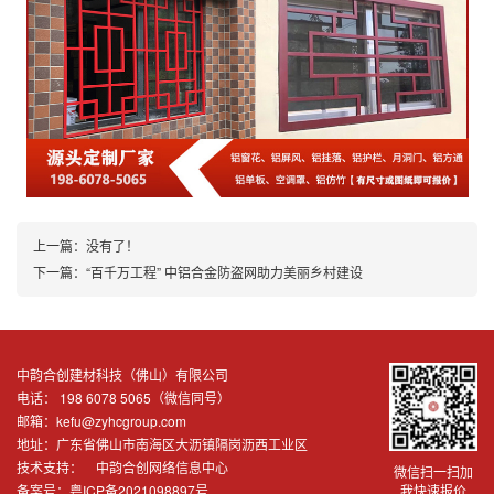
上一篇：没有了！
下一篇：
“百千万工程” 中铝合金防盗网助力美丽乡村建设
中韵合创建材科技（佛山）有限公司
电话： 198 6078 5065（微信同号）
邮箱：kefu@zyhcgroup.com
地址：广东省佛山市南海区大沥镇隔岗沥西工业区
技术支持：
中韵合创网络信息中心
微信扫一扫加
备案号：
粤ICP备2021098897号
我快速报价